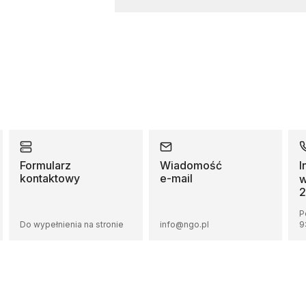
Formularz
Wiadomość
I
kontaktowy
e-mail
w
2
P
Do wypełnienia na stronie
info@ngo.pl
9