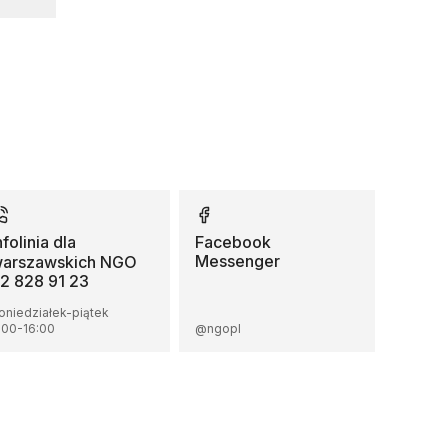
nfolinia dla
Facebook
Messenger
arszawskich NGO
2 828 91 23
oniedziałek-piątek
:00
-
16:00
@ngopl