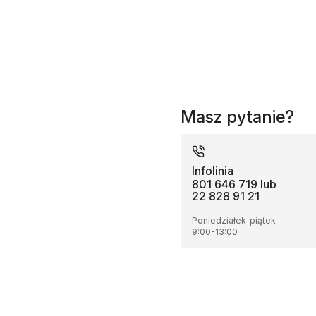
Masz pytanie?
Infolinia
801 646 719 lub
22 828 91 21
Poniedziałek-piątek
9:00
-
13:00