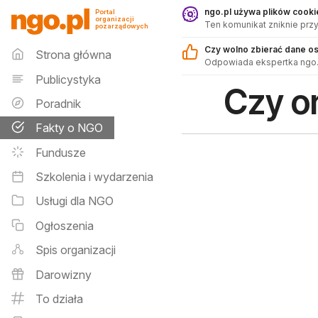
Fakty o NGO - ngo.pl
ngo.pl używa plików cookie
Portal
organizacji
Ten komunikat zniknie przy
pozarządowych
Menu główne
Czy wolno zbierać dane o
Strona główna
Odpowiada ekspertka ngo.
Publicystyka
Czy o
Poradnik
Fakty o NGO
Fundusze
Szkolenia i wydarzenia
Usługi dla NGO
Ogłoszenia
Spis organizacji
Darowizny
To działa