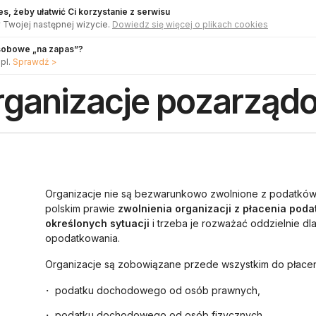
s, żeby ułatwić Ci korzystanie z serwisu
 Twojej następnej wizycie.
Dowiedz się więcej o plikach cookies
sobowe „na zapas”?
pl.
Sprawdź >
rganizacje pozarządo
Organizacje nie są bezwarunkowo zwolnione z podatków
polskim prawie
zwolnienia organizacji z płacenia poda
określonych sytuacji
i trzeba je rozważać oddzielnie d
opodatkowania.
Organizacje są zobowiązane przede wszystkim do płacen
podatku dochodowego od osób prawnych,
podatku dochodowego od osób fizycznych,