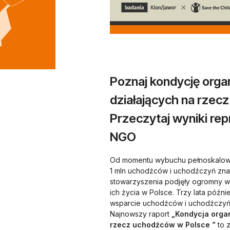
Poznaj kondycję orga
działających na rzec
Przeczytaj wyniki re
NGO
Od momentu wybuchu pełnoskalowej
1 mln uchodźców i uchodźczyń znal
stowarzyszenia podjęły ogromny w
ich życia w Polsce. Trzy lata późni
wsparcie uchodźców i uchodźczyń, c
Najnowszy raport
„Kondycja orga
rzecz uchodźców w Polsce ”
to 