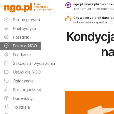
Fakty o NGO - ngo.pl
ngo.pl używa plików cookie
Portal
organizacji
Ten komunikat zniknie przy
pozarządowych
Menu główne
Czy wolno zbierać dane o
Strona główna
Odpowiada ekspertka ngo.
Publicystyka
Kondycja
Poradnik
Fakty o NGO
na
Fundusze
Szkolenia i wydarzenia
Usługi dla NGO
Ogłoszenia
Spis organizacji
Darowizny
To działa