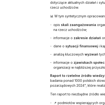
dotyczące aktualnych działań i sytu
rzecz uchodźców.
📊 W tym syntetycznym opracowani
opis
skali zaangażowania
organ
na rzecz uchodźców;
informacje o
zakresie działań
or
dane o
sytuacji finansowej
i ka
analizę kluczowych
wyzwań
tych
informacje o
zjawiskach społec
organizacji w najbliższej przyszło
Raport to rzetelne źródło wiedzy
badania ponad 1000 polskich stowar
pozarządowych 2024", które realiz
Ten raport to niezbędne źródło wie
📌 podmiotów wspierających orga