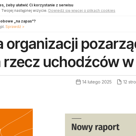
s, żeby ułatwić Ci korzystanie z serwisu
 Twojej następnej wizycie.
Dowiedz się więcej o plikach cookies
sobowe „na zapas”?
pl.
Sprawdź >
 organizacji pozarz
 rzecz uchodźców w 
14 lutego 2025
12 str