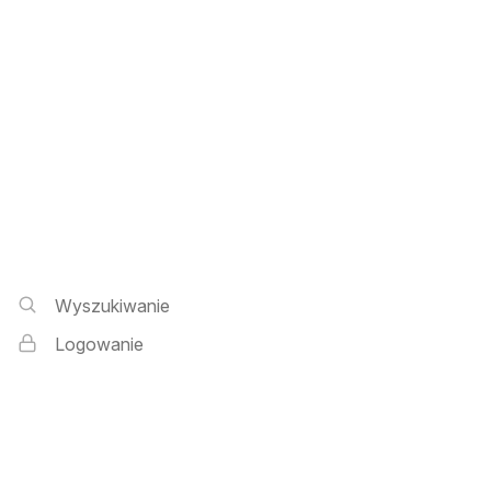
Wyszukiwarka i logowanie
Wyszukiwanie
Logowanie