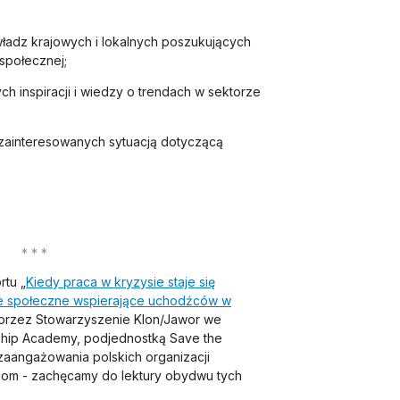
władz krajowych i lokalnych poszukujących
 społecznej;
ch inspiracji i wiedzy o trendach w sektorze
 zainteresowanych sytuacją dotyczącą
rtu „
Kiedy praca w kryzysie staje się
je społeczne wspierające uchodźców w
 przez Stowarzyszenie Klon/Jawor we
ship Academy, podjednostką Save the
t zaangażowania polskich organizacji
m - zachęcamy do lektury obydwu tych