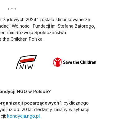
zarządowych 2024” zostało sfinansowane ze
acji Wolności, Fundacji im. Stefana Batorego,
 Centrum Rozwoju Społeczeństwa
 the Children Polska.
kondycji NGO w Polsce?
organizacji pozarządowych
": cyklicznego
m już od 20 lat śledzimy zmiany w sytuacji
otwiera się w nowej karcie
cji:
kondycja.ngo.pl