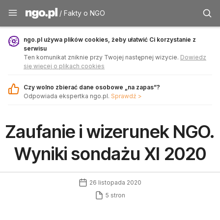
Fakty o NGO - ngo.pl
/ Fakty o NGO
ngo.pl używa plików cookies, żeby ułatwić Ci korzystanie z
serwisu
Ten komunikat zniknie przy Twojej następnej wizycie.
Dowiedz
się więcej o plikach cookies
Czy wolno zbierać dane osobowe „na zapas”?
Odpowiada ekspertka ngo.pl.
Sprawdź >
Zaufanie i wizerunek NGO.
Wyniki sondażu XI 2020
26 listopada 2020
5 stron