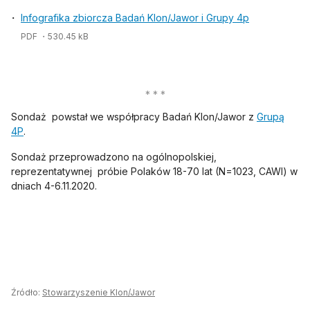
Infografika zbiorcza Badań Klon/Jawor i Grupy 4p
PDF
・530.45 kB
Sondaż powstał we współpracy Badań Klon/Jawor z
Grupą
otwiera się w nowej karcie
4P
.
Sondaż przeprowadzono na ogólnopolskiej,
reprezentatywnej próbie Polaków 18-70 lat (N=1023, CAWI) w
dniach 4-6.11.2020.
Źródło:
Stowarzyszenie Klon/Jawor