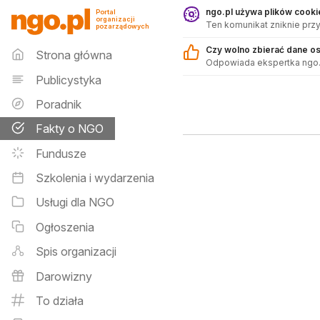
Fakty o NGO - ngo.pl
ngo.pl używa plików cookie
Portal
organizacji
Ten komunikat zniknie przy
pozarządowych
Menu główne
Czy wolno zbierać dane o
Strona główna
Odpowiada ekspertka ngo.
Publicystyka
Poradnik
Fakty o NGO
Fundusze
Szkolenia i wydarzenia
Usługi dla NGO
Ogłoszenia
Spis organizacji
Darowizny
To działa