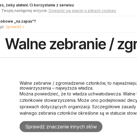
s, żeby ułatwić Ci korzystanie z serwisu
 Twojej następnej wizycie.
Dowiedz się więcej o plikach cookies
sobowe „na zapas”?
pl.
Sprawdź >
Walne zebranie / z
Walne zebranie / zgromadzenie członków, to najważniejs
stowarzyszenia – najwyższa władza.
Można powiedzieć, że to władza uchwałodawcza. Walne
członkowie stowarzyszenia. Może ono podejmować decy
sprawach dotyczących organizacji. Szczegółowe zasady 
walnego zebrania członków określone są w statucie stow
Sprawdź znaczenie innych słów